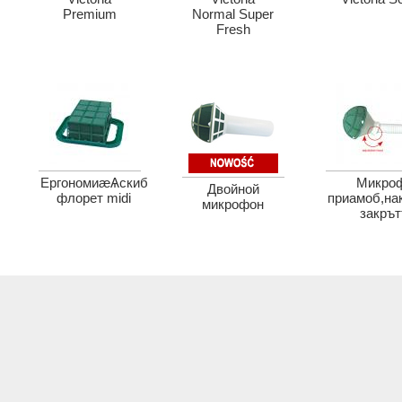
Premium
Normal Super
Fresh
ЕргономиæѦскиб
Микро
Двойной
флорет midi
приамоб,на
микрофон
закръ