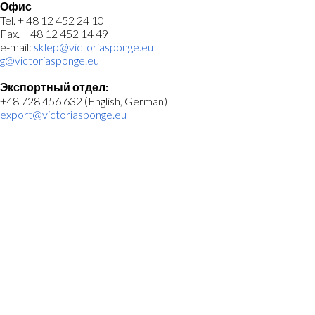
Офис
Tel. + 48 12 452 24 10
Fax. + 48 12 452 14 49
e-mail:
sklep@victoriasponge.eu
g@victoriasponge.eu
Экспортный отдел:
+48 728 456 632 (English, German)
export@victoriasponge.eu