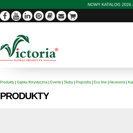
NOWY KATALOG 2026 J
Produkty
|
Gąbka florystyczna
|
Events
|
Śluby
|
Pogrzeby
|
Eco line
|
Akcesoria
|
Ka
PRODUKTY