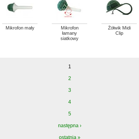
Mikrofon mały
Mikrofon
Żółwik Midi
łamany
Clip
siatkowy
1
2
3
4
5
następna ›
ostatnia »