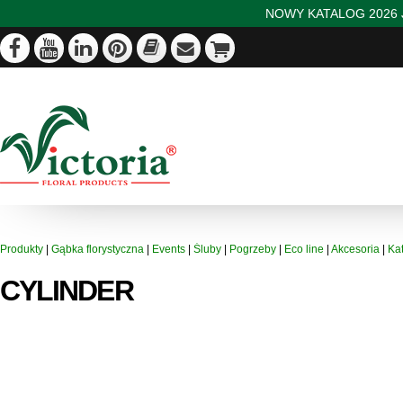
NOWY KATALOG 2026 J
Produkty
|
Gąbka florystyczna
|
Events
|
Śluby
|
Pogrzeby
|
Eco line
|
Akcesoria
|
Ka
CYLINDER