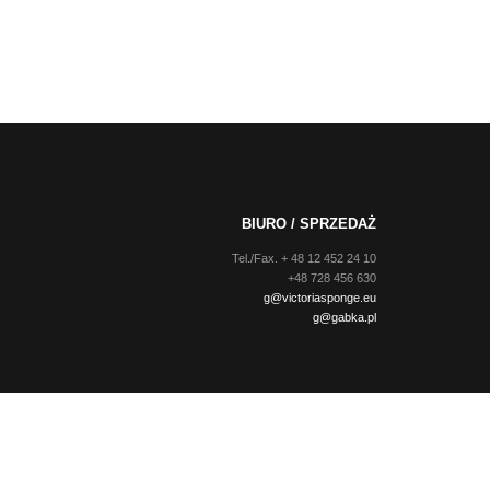
BIURO / SPRZEDAŻ
Tel./Fax. + 48 12 452 24 10
+48 728 456 630
g@victoriasponge.eu
g@gabka.pl