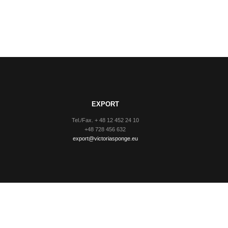
EXPORT
Tel./Fax. + 48 12 452 24 10
+48 728 456 632
export@victoriasponge.eu