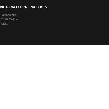
VICTORIA FLORAL PRODUCTS
Ekonomiczna 5
32-084 Mników
Polska