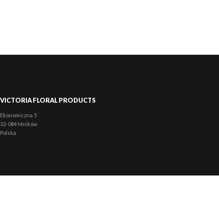
VICTORIA FLORAL PRODUCTS
Ekonomiczna 5
32-084 Mników
Polska