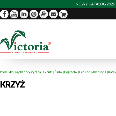
NOWY KATALOG 2026 J
Produkty
|
Gąbka florystyczna
|
Events
|
Śluby
|
Pogrzeby
|
Eco line
|
Akcesoria
|
Katal
KRZYŻ