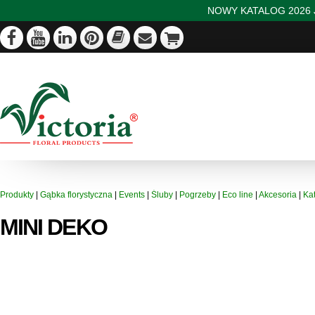
NOWY KATALOG 2026 J
Produkty
|
Gąbka florystyczna
|
Events
|
Śluby
|
Pogrzeby
|
Eco line
|
Akcesoria
|
Ka
MINI DEKO