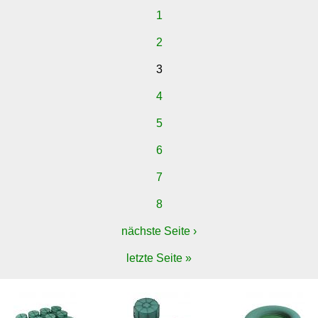
1
2
3
4
5
6
7
8
nächste Seite ›
letzte Seite »