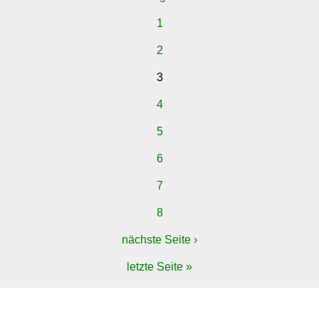
1
2
3
4
5
6
7
8
nächste Seite ›
letzte Seite »